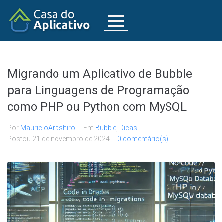
Migrando um Aplicativo de Bubble
para Linguagens de Programação
como PHP ou Python com MySQL
Por
MauricioArashiro
Em
Bubble
,
Dicas
Postou
21 de novembro de 2024
0 comentário(s)