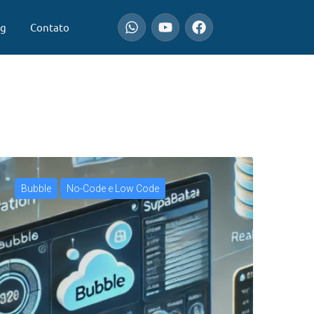
og
Contato
Bubble
No-Code e Low Code