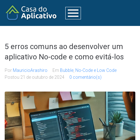
5 erros comuns ao desenvolver um
aplicativo No-code e como evitá-los
Por
MauricioArashiro
Em
Bubble
,
No-Code e Low Code
Postou
21 de outubro de 2024
0 comentário(s)