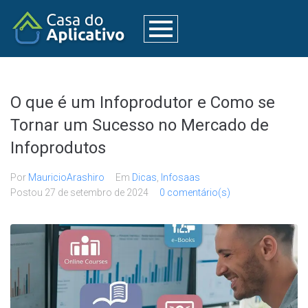
O que é um Infoprodutor e Como se
Tornar um Sucesso no Mercado de
Infoprodutos
Por
MauricioArashiro
Em
Dicas
,
Infosaas
Postou
27 de setembro de 2024
0 comentário(s)